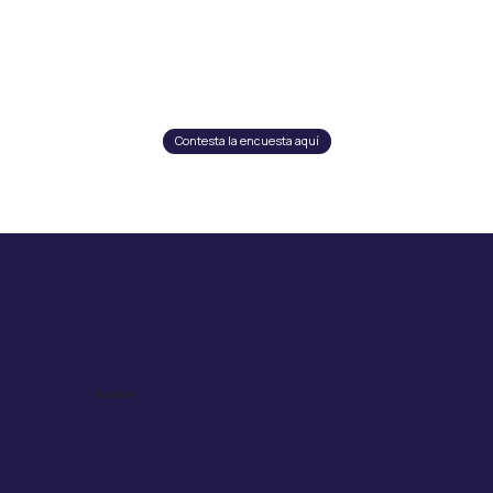
Contesta la encuesta aquí
Nosotros
Gobernanza
Nuestro ADN