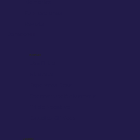
Memorias
Publicaciones
Revista
Donaciones
Iniciativas
Usa Filtro
Atrévete
Esperanza Rosa
Reconstrucción Mamaria
Triple Negativo
Estudios Clínicos
Contacto