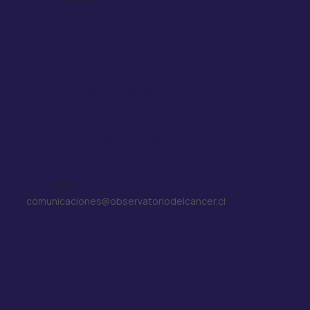
Usa Filtro
Atrévete
Esperanza Rosa
Reconstrucción Mamaria
Triple Negativo
Estudios Clínicos
Contacto
comunicaciones@observatoriodelcancer.cl
+56 9 57695451