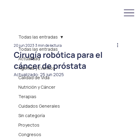
Todas las entradas
20 jun 2023
3 min de lectura
Todas las entradas
Cirugía robótica para el
Actualidad
cáncer de próstata
Agenda y Eventos
Actualizado:
25 jun 2025
Calidad de Vida
Nutrición y Cáncer
Terapias
Cuidados Generales
Sin categoría
Proyectos
Congresos