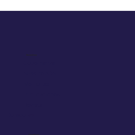
Nueva Resolución de Drogas
Oncológicas de Alto Costo NO GES: un
avance esperado, pero con desafíos
pendientes
Nosotros
Gobernanza
Nuestro ADN
Memorias
Publicaciones
Revista
Donaciones
Iniciativas