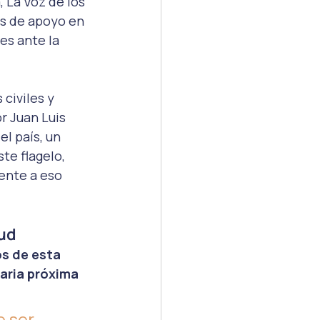
 La Voz de los 
as de apoyo en 
es ante la 
civiles y 
r Juan Luis 
l país, un 
e flagelo, 
ente a eso 
ud 
s de esta 
ria próxima 
e ser 