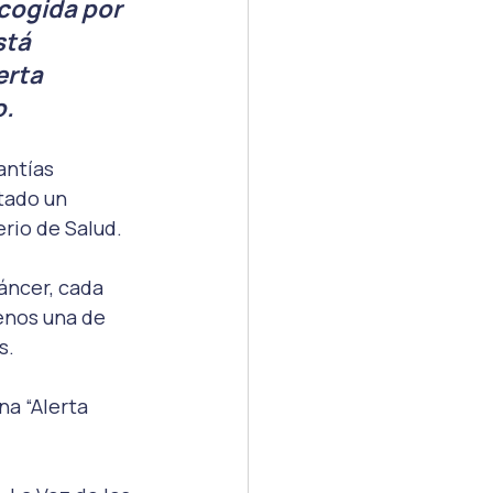
acogida por 
tá 
rta 
. 
antías 
tado un 
rio de Salud.
áncer, cada 
enos una de 
s.
na “Alerta 