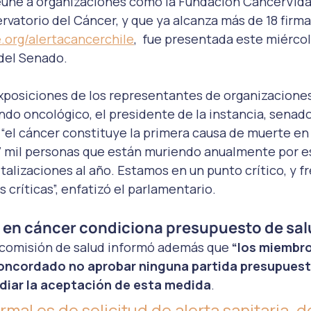
eúne a organizaciones como la Fundación CáncerVida,
rvatorio del Cáncer, y que ya alcanza más de 18 firm
.org/alertacancerchile
,  fue presentada este miércol
del Senado. 
xposiciones de los representantes de organizaciones 
o oncológico, el presidente de la instancia, senado
 “el cáncer constituye la primera causa de muerte en e
 mil personas que están muriendo anualmente por est
talizaciones al año. Estamos en un punto crítico, y fr
críticas”, enfatizó el parlamentario. 
a en cáncer condiciona presupuesto de sal
a comisión de salud informó además que
 “los miembro
ncordado no aprobar ninguna partida presupuesta
diar la aceptación de esta medida
.
rmal es de solicitud de alerta sanitaria, d