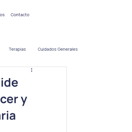
ios
Contacto
Terapias
Cuidados Generales
pide
cer y
aria