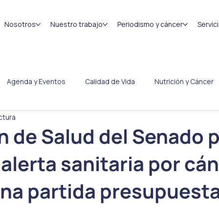
Nosotros
Nuestro trabajo
Periodismo y cáncer
Servic
Agenda y Eventos
Calidad de Vida
Nutrición y Cáncer
ctura
Congresos
Efemérides
 de Salud del Senado 
 alerta sanitaria por cán
na partida presupuest