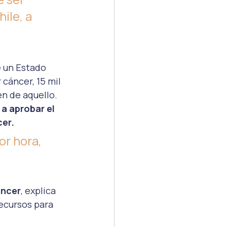
ile, a 
e un Estado 
cáncer, 15 mil 
en de aquello.
a aprobar el 
cer.
or hora, 
áncer
, explica 
recursos para 