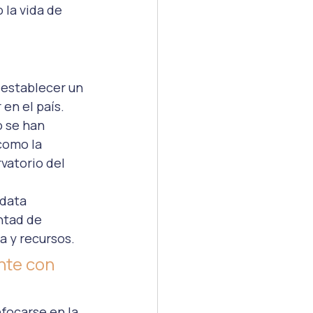
la vida de 
 establecer un 
en el país.
 se han 
como la 
vatorio del 
data 
ntad de 
a y recursos.
nte con 
focarse en la 