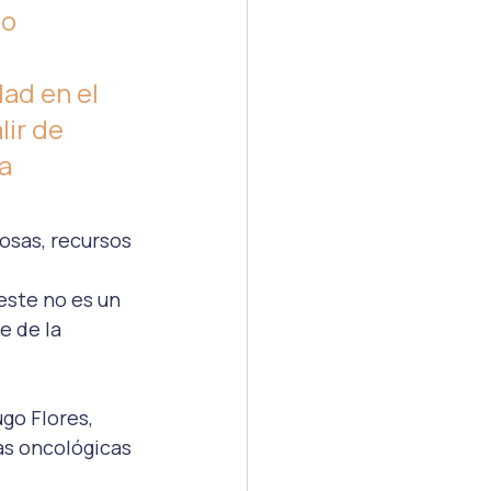
o 
ad en el 
ir de 
a 
osas, recursos 
este no es un 
 de la 
go Flores, 
as oncológicas 