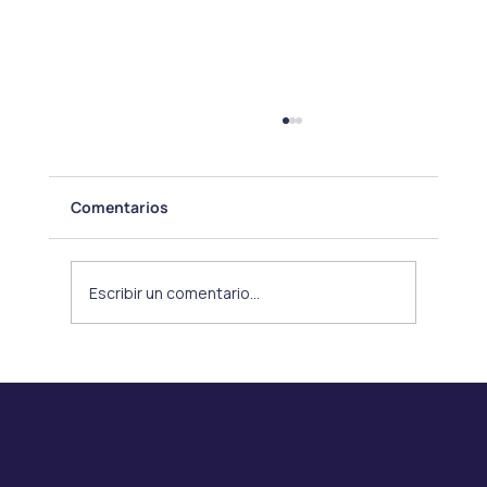
Comentarios
Escribir un comentario...
Incremento de Cáncer de Mama en
Mujeres Jóvenes