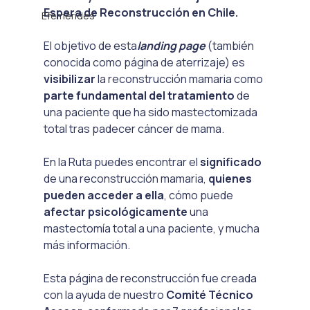
Espera de Reconstrucción en Chile.
Efemérides
El objetivo de esta
landing page 
(también 
conocida como página de aterrizaje) es 
visibilizar
 la reconstrucción mamaria como
parte fundamental del tratamiento 
de 
una paciente que ha sido mastectomizada 
total tras padecer cáncer de mama.
En la Ruta puedes encontrar el 
significado
de una reconstrucción mamaria, 
quienes 
pueden acceder a ella
, cómo puede 
afectar psicológicamente
 una 
mastectomía total a una paciente, y mucha 
más información.
Esta página de reconstrucción fue creada 
con la ayuda de nuestro 
Comité Técnico 