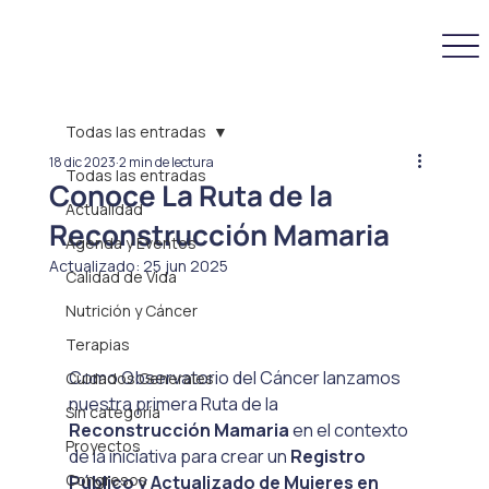
Todas las entradas
18 dic 2023
2 min de lectura
Todas las entradas
Conoce La Ruta de la
Actualidad
Reconstrucción Mamaria
Agenda y Eventos
Actualizado:
25 jun 2025
Calidad de Vida
Nutrición y Cáncer
Terapias
Como Observatorio del Cáncer lanzamos 
Cuidados Generales
nuestra primera Ruta de la 
Sin categoría
Reconstrucción Mamaria
 en el contexto 
Proyectos
de la iniciativa para crear un 
Registro 
Congresos
Público y Actualizado de Mujeres en 