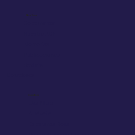
Nosotros
Gobernanza
Nuestro ADN
Memorias
Publicaciones
Revista
Donaciones
Iniciativas
Usa Filtro
Atrévete
Esperanza Rosa
Reconstrucción Mamaria