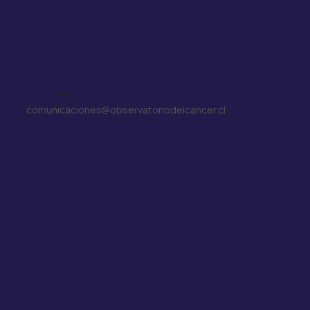
Triple Negativo
Estudios Clínicos
Contacto
comunicaciones@observatoriodelcancer.cl
+56 9 57695451