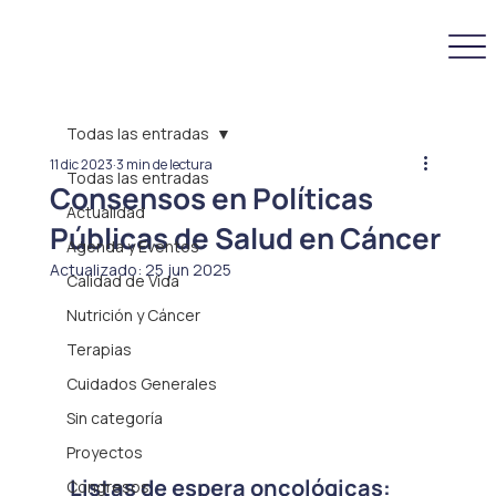
Todas las entradas
11 dic 2023
3 min de lectura
Todas las entradas
Consensos en Políticas
Actualidad
Públicas de Salud en Cáncer
Agenda y Eventos
Actualizado:
25 jun 2025
Calidad de Vida
Nutrición y Cáncer
Terapias
Cuidados Generales
Sin categoría
Proyectos
Listas de espera oncológicas: 
Congresos