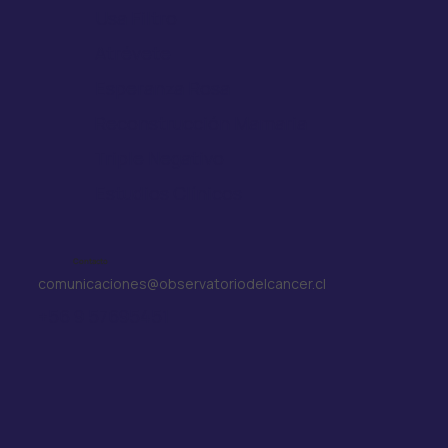
Usa Filtro
Atrévete
Esperanza Rosa
Reconstrucción Mamaria
Triple Negativo
Estudios Clínicos
Contacto
comunicaciones@observatoriodelcancer.cl
+56 9 57695451