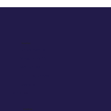
Incremento de Cáncer de Mama en
Mujeres Jóvenes
Nosotros
Gobernanza
Nuestro ADN
Memorias
Publicaciones
Revista
Donaciones
Iniciativas