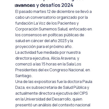
avances y desafíos 2024
Efemérides
El pasado martes 12 de diciembre se llevó a 
cabo un conversatorio organizado por la 
fundación La Voz de los Pacientes y 
Corporación Sumemos Salud, enfocado en 
los consensos en políticas públicas de 
salud en cáncer del año 2023 y la 
proyección para el próximo año.
La actividad fue mediada por nuestra 
directora ejecutiva, Alicia Aravena, y 
comenzó a las 15 horas en la Sala Los 
Presidentes del ex Congreso Nacional, en 
Santiago.
Una de las expositoras fue la doctora Paula 
Daza, ex subsecretaria de Salud Pública y 
actualmente directora ejecutiva del CIPS 
en la Universidad del Desarrollo, quien 
presentó un análisis del contexto nacional 