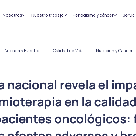
Nosotros
Nuestro trabajo
Periodismo y cáncer
Servic
Agenda y Eventos
Calidad de Vida
Nutrición y Cáncer
Congresos
Efemérides
 nacional revela el imp
imioterapia en la calida
pacientes oncológicos: 
s efectos adversos y b