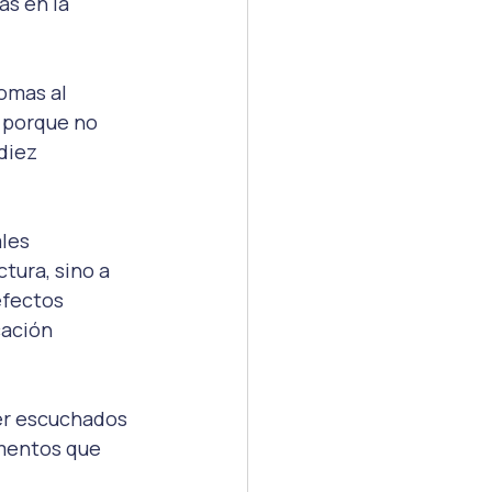
as en la 
omas al 
 porque no 
diez 
les 
tura, sino a 
fectos 
ación 
er escuchados 
ementos que 