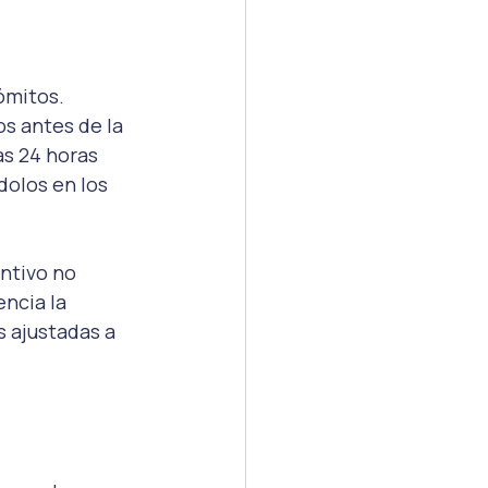
ómitos. 
s antes de la 
s 24 horas 
olos en los 
ntivo no 
ncia la 
 ajustadas a 