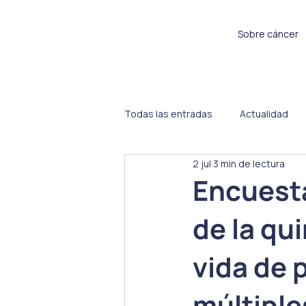
Sobre cáncer
Todas las entradas
Actualidad
2 jul
3 min de lectura
Sin categoría
Proyectos
Encuesta
de la qu
vida de 
múltiple