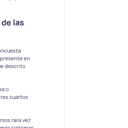
de las 
 encuesta 
 presente en 
ue descrito 
ea o 
res cuartos 
rsos rara vez 
o más síntomas 