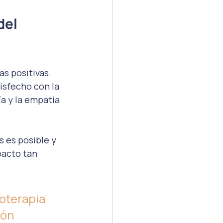
del 
s positivas. 
isfecho con la 
a y la empatía 
 es posible y 
acto tan 
oterapia 
ón 