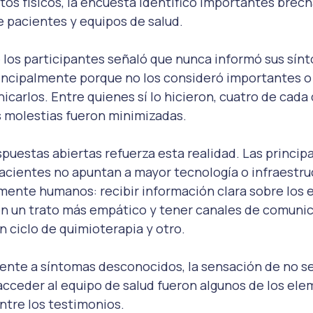
ctos físicos, la encuesta identificó importantes brech
 pacientes y equipos de salud.
 los participantes señaló que nunca informó sus sínt
rincipalmente porque no los consideró importantes o
icarlos. Entre quienes sí lo hicieron, cuatro de cada 
s molestias fueron minimizadas.
espuestas abiertas refuerza esta realidad. Las principa
pacientes no apuntan a mayor tecnología o infraestruc
ente humanos: recibir información clara sobre los e
on un trato más empático y tener canales de comunic
n ciclo de quimioterapia y otro.
rente a síntomas desconocidos, la sensación de no s
a acceder al equipo de salud fueron algunos de los el
ntre los testimonios.