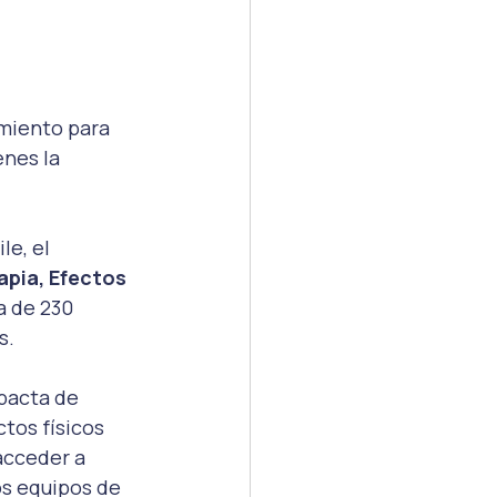
miento para 
nes la 
e, el 
pia, Efectos 
a de 230 
s.
pacta de 
tos físicos 
acceder a 
s equipos de 