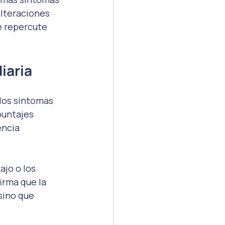
alteraciones 
e repercute 
iaria
los síntomas 
puntajes 
encia 
jo o los 
irma que la 
sino que 