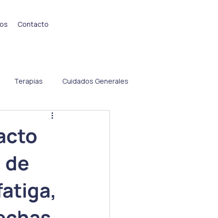
ios
Contacto
Terapias
Cuidados Generales
acto
d de
fatiga,
rechas