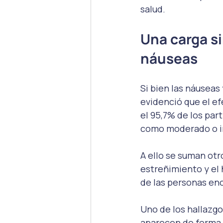
salud.
Una carga si
náuseas
Si bien las náuseas
evidenció que el ef
el 95,7% de los par
como moderado o i
A ello se suman otro
estreñimiento y el 
de las personas en
Uno de los hallazgo
aparecen de forma a