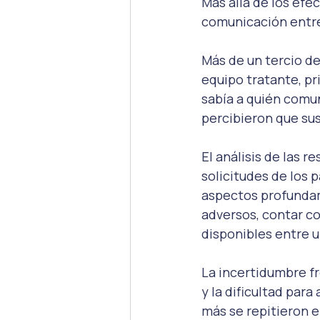
Más allá de los efe
comunicación entre
Más de un tercio de
equipo tratante, p
sabía a quién comun
percibieron que su
El análisis de las r
solicitudes de los 
aspectos profundam
adversos, contar c
disponibles entre u
La incertidumbre f
y la dificultad par
más se repitieron e