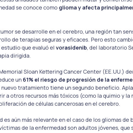
rmedad se conoce como 
glioma y afecta principalme
tumor se desarrolle en el cerebro, una región tan sens
rrollo de terapias seguras y eficaces. Pero esto cambi
estudio que evaluó el 
vorasidenib
, del laboratorio S
pia dirigida.
 Memorial Sloan Kettering Cancer Center (EE.UU.) d
educe un 
61% el riesgo de progresión de la enferme
l nuevo tratamiento tiene un segundo beneficio. Aplaz
ir a otros recursos más tóxicos (como la quimio y la 
roliferación de células cancerosas en el cerebro.
ad es aún más relevante en el caso de los gliomas de b
 víctimas de la enfermedad son adultos jóvenes, que su