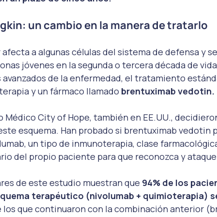
kin: un cambio en la manera de tratarlo
 afecta a algunas células del sistema de defensa y se
onas jóvenes en la segunda o tercera década de vida
s avanzados de la enfermedad, el tratamiento estánd
terapia y un fármaco llamado 
brentuximab vedotin.
o Médico City of Hope, también en EE.UU., decidiero
 este esquema. Han probado si brentuximab vedotin 
olumab, un tipo de inmunoterapia, clase farmacológic
rio del propio paciente para que reconozca y ataque a
ares de este estudio muestran que 
94% de los pacie
squema terapéutico (nivolumab + quimioterapia) se
e los que continuaron con la combinación anterior (