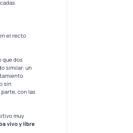
écadas.
n el recto 
 que dos 
o similar: un 
atamiento.
 sin 
parte, con las 
itivo muy 
 vivo y libre 