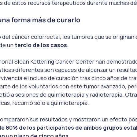
s de estos recursos terapéuticos durante muchas d
una forma más de curarlo
 del cáncer colorrectal, los tumores que se originan e
de un
 tercio de los casos.
morial Sloan Kettering Cancer Center han demostrado
ticas diferentes son capaces de alcanzar un resultad
rvivencia e incluso de curación tras cinco años de tr
parte de los voluntarios con este tumor avanzado, pero
tió a sesiones de quimioterapia y radioterapia. Otra 
cas, recurrió sólo a quimioterapia.
compararon sus resultados y mostraron un efecto pos
e 80% de los participantes de ambos grupos estaba
n un plazo de cinco años.