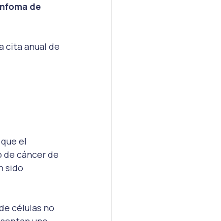
infoma de 
 cita anual de 
que el 
o de cáncer de 
 sido 
e células no 
esentan una 