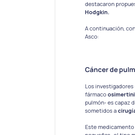
destacaron propues
Hodgkin.
A continuación, con
Asco:

Cáncer de pulmó
Los investigadores
fármaco 
osimertin
pulmón- es capaz de
sometidos a 
cirugí
Este medicamento e
pequeñas -el tipo 