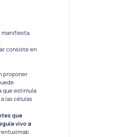
 manifiesta, 
.
ar consiste en 
n proponer 
puede 
a que estimula 
 las células 
ntes que 
guía vivo a 
brentuximab 