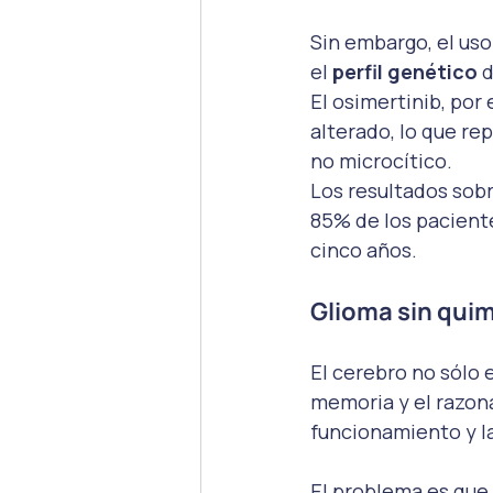
Sin embargo, el us
el 
perfil genético
 
El osimertinib, por
alterado, lo que re
no microcítico.
Los resultados sobr
85% de los paciente
cinco años.
Glioma sin qui
El cerebro no sólo 
memoria y el razona
funcionamiento y la
El problema es que