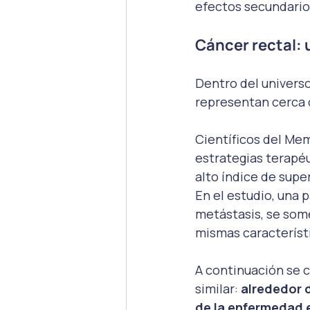
efectos secundario
Cáncer rectal: 
Dentro del universo
representan cerca 
Científicos del Me
estrategias terapéu
alto índice de supe
En el estudio, una 
metástasis, se some
mismas característi
A continuación se 
similar: 
alrededor d
de la enfermedad e