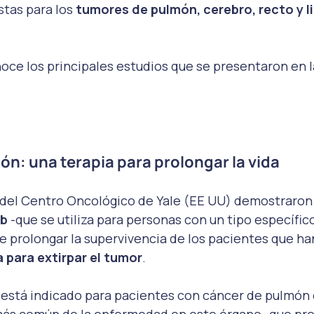
tas para los 
tumores de pulmón, cerebro, recto y l
oce los principales estudios que se presentaron en la
n: una terapia para prolongar la vida
 del Centro Oncológico de Yale (EE UU) demostraron 
ib
 -que se utiliza para personas con un tipo específic
 prolongar la supervivencia de los pacientes que han
a para extirpar el tumor
.
stá indicado para pacientes con cáncer de pulmón d
más común de la enfermedad en este órgano- que pr