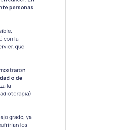
nte personas 
ible, 
ó con la 
ervier, que 
emostraron 
dad o de 
a la 
radioterapia) 
ajo grado, ya 
frirían los 