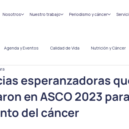
Nosotros
Nuestro trabajo
Periodismo y cáncer
Servic
Agenda y Eventos
Calidad de Vida
Nutrición y Cáncer
ura
Congresos
Efemérides
cias esperanzadoras qu
ron en ASCO 2023 para
nto del cáncer