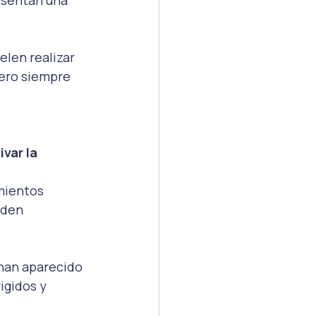
len realizar 
Pero siempre 
 
ivar la 
mientos 
eden 
 han aparecido 
igidos y 