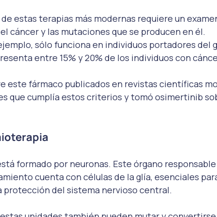
o de estas terapias más modernas requiere un examen
del cáncer y las mutaciones que se producen en él.
 ejemplo, sólo funciona en individuos portadores del 
presenta entre 15% y 20% de los individuos con cánc
e este fármaco publicados en revistas científicas m
s que cumplía estos criterios y tomó osimertinib sob
mioterapia
está formado por neuronas. Este órgano responsable 
miento cuenta con células de la glía, esenciales para
 protección del sistema nervioso central.
 estas unidades también pueden mutar y convertirse 