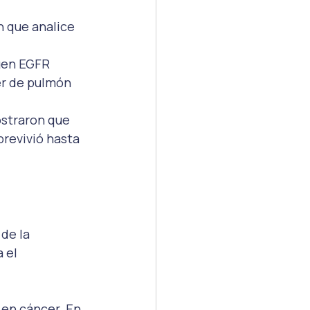
 que analice 
gen EGFR 
er de pulmón 
ostraron que 
revivió hasta 
de la 
 el 
en cáncer. En 