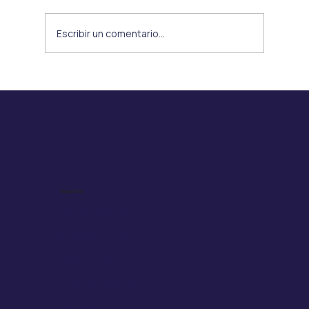
Escribir un comentario...
Nueva Resolución de Drogas
Oncológicas de Alto Costo NO GES: un
avance esperado, pero con desafíos
pendientes
Nosotros
Gobernanza
Nuestro ADN
Memorias
Publicaciones
Revista