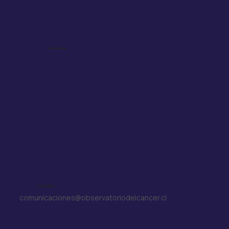
Donaciones
Iniciativas
Usa Filtro
Atrévete
Esperanza Rosa
Reconstrucción Mamaria
Triple Negativo
Estudios Clínicos
Contacto
comunicaciones@observatoriodelcancer.cl
+56 9 57695451