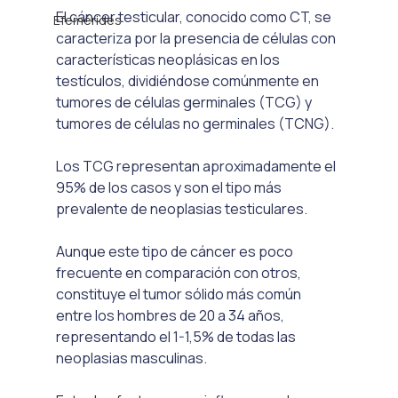
El cáncer testicular, conocido como CT, se 
Efemérides
caracteriza por la presencia de células con 
características neoplásicas en los 
testículos, dividiéndose comúnmente en 
tumores de células germinales (TCG) y 
tumores de células no germinales (TCNG). 
Los TCG representan aproximadamente el 
95% de los casos y son el tipo más 
prevalente de neoplasias testiculares. 
Aunque este tipo de cáncer es poco 
frecuente en comparación con otros, 
constituye el tumor sólido más común 
entre los hombres de 20 a 34 años, 
representando el 1-1,5% de todas las 
neoplasias masculinas.