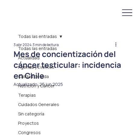
Todas las entradas
3 abr 2024
3 min de lectura
Todas las entradas
Mes de concientización del
Actualidad
cáncer testicular: incidencia
Agenda y Eventos
en Chile
Calidad de Vida
Actualizado:
25 jun 2025
Nutrición y Cáncer
Terapias
Cuidados Generales
Sin categoría
Proyectos
Congresos