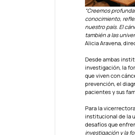
“Creemos profundam
conocimiento, refle
nuestro país. El cán
también a las univer
Alicia Aravena, dir
Desde ambas instit
investigación, la f
que viven con cánce
prevención, el diag
pacientes y sus fam
Para la vicerrector
institucional de la
desafíos que enfren
investigación y la 