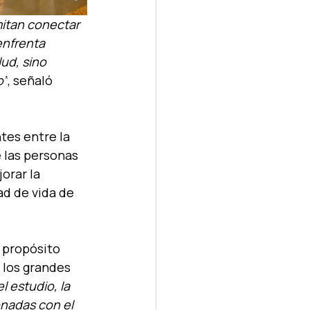
itan conectar 
enfrenta 
ud, sino 
o”
, señaló 
es entre la 
 las personas 
orar la 
ad de vida de 
 propósito 
 los grandes 
 estudio, la 
onadas con el 