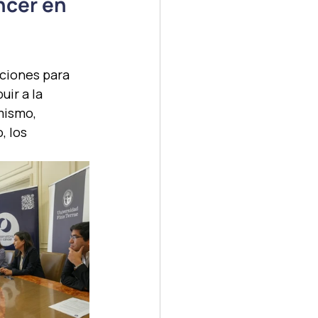
ncer en 
ciones para 
ir a la 
mismo, 
 los 