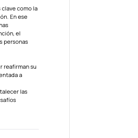
 clave como la 
ión. En ese 
has 
ción, el 
as personas 
r reafirman su 
entada a 
alecer las 
safíos 