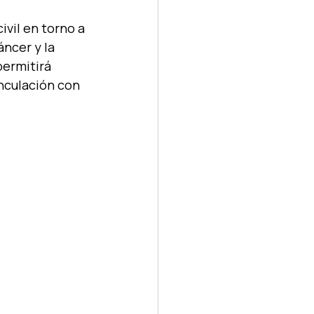
ivil en torno a 
áncer y la 
ermitirá 
inculación con 