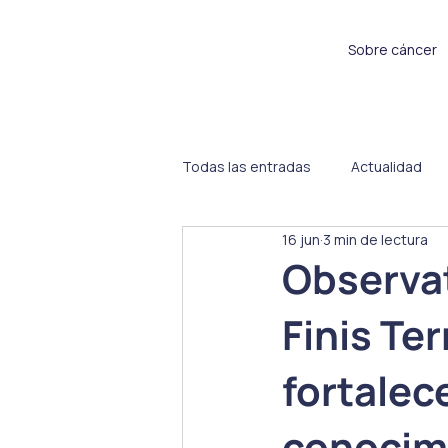
Sobre cáncer
Todas las entradas
Actualidad
16 jun
3 min de lectura
Sin categoría
Proyectos
Observat
Finis Te
fortalec
conocimi