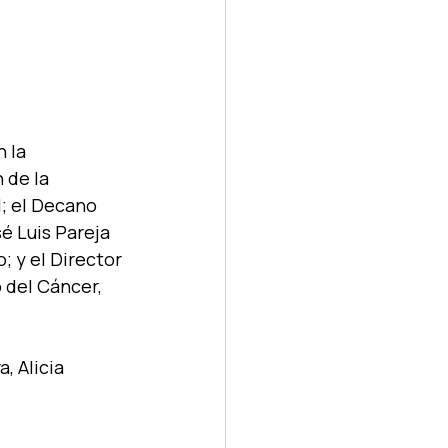
 la 
 de la 
l; el Decano 
é Luis Pareja 
; y el Director 
 del Cáncer, 
, Alicia 