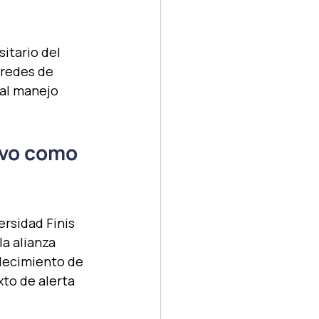
itario del 
 redes de 
 al manejo 
ivo como 
ersidad Finis 
la alianza 
lecimiento de 
to de alerta 