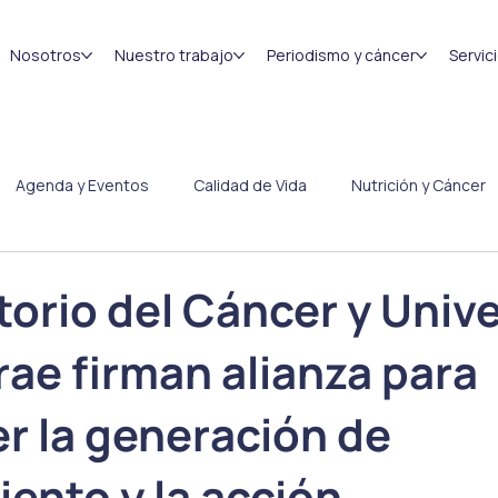
Nosotros
Nuestro trabajo
Periodismo y cáncer
Servic
Agenda y Eventos
Calidad de Vida
Nutrición y Cáncer
Congresos
Efemérides
orio del Cáncer y Univ
rrae firman alianza para
er la generación de
ento y la acción