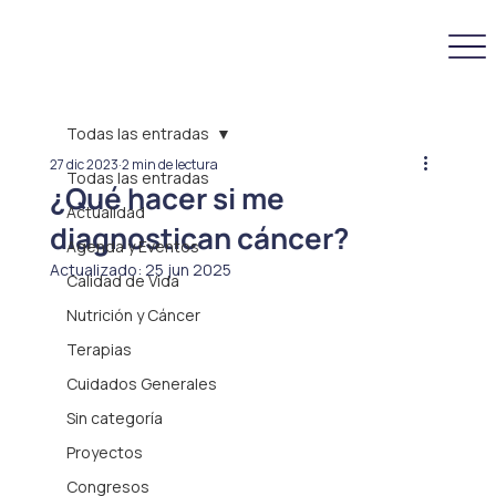
Todas las entradas
27 dic 2023
2 min de lectura
Todas las entradas
¿Qué hacer si me
Actualidad
diagnostican cáncer?
Agenda y Eventos
Actualizado:
25 jun 2025
Calidad de Vida
Nutrición y Cáncer
Terapias
Cuidados Generales
Sin categoría
Proyectos
Congresos