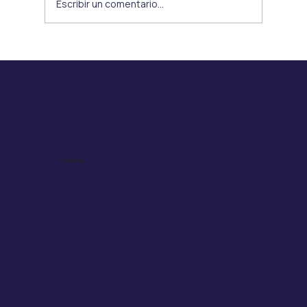
Escribir un comentario...
Nueva Resolución de Drogas
Oncológicas de Alto Costo NO GES: un
avance esperado, pero con desafíos
pendientes
Nosotros
Gobernanza
Nuestro ADN
Memorias
Publicaciones
Revista
Donaciones