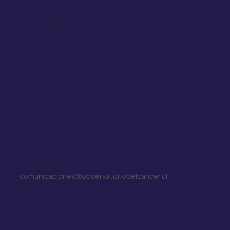
Iniciativas
Usa Filtro
Atrévete
Esperanza Rosa
Reconstrucción Mamaria
Triple Negativo
Estudios Clínicos
Contacto
comunicaciones@observatoriodelcancer.cl
+56 9 57695451