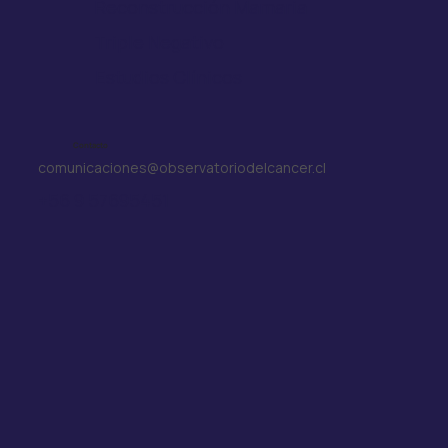
Reconstrucción Mamaria
Triple Negativo
Estudios Clínicos
Contacto
comunicaciones@observatoriodelcancer.cl
+56 9 57695451