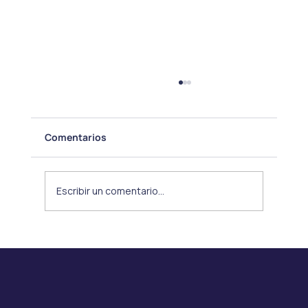
Comentarios
Escribir un comentario...
Nueva Resolución de Drogas
Oncológicas de Alto Costo NO GES: un
avance esperado, pero con desafíos
pendientes