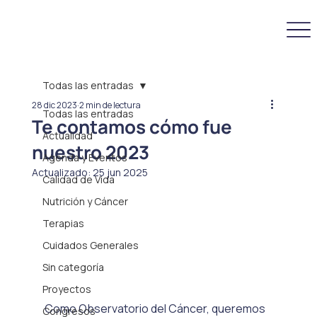
Todas las entradas
28 dic 2023
2 min de lectura
Todas las entradas
Te contamos cómo fue
Actualidad
nuestro 2023
Agenda y Eventos
Actualizado:
25 jun 2025
Calidad de Vida
Nutrición y Cáncer
Terapias
Cuidados Generales
Sin categoría
Proyectos
Como Observatorio del Cáncer, queremos 
Congresos