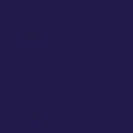
Nosotros
Gobernanza
Nuestro ADN
Memorias
Publicaciones
Revista
Donaciones
Iniciativas
Usa Filtro
Atrévete