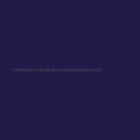
Esperanza Rosa
Reconstrucción Mamaria
Triple Negativo
Estudios Clínicos
Contacto
comunicaciones@observatoriodelcancer.cl
+56 9 57695451