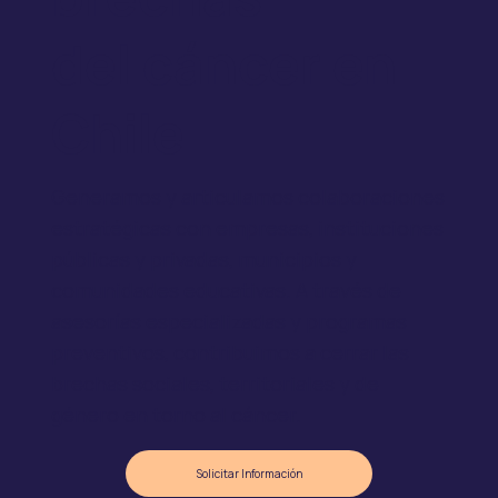
del cáncer en
Chile
Generamos y articulamos colaboraciones
estratégicas con empresas, instituciones
públicas y privadas, municipios y
comunidades educativas. A través de
asesorías especializadas y programas
preventivos, contribuimos a cerrar las
brechas sociales, territoriales y de
género en torno al cáncer.
Solicitar Información