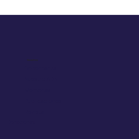
Incremento de Cáncer de Mama en
Mujeres Jóvenes
Nosotros
Gobernanza
Nuestro ADN
Memorias
Publicaciones
Revista
Donaciones