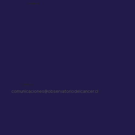
Iniciativas
Usa Filtro
Atrévete
Esperanza Rosa
Reconstrucción Mamaria
Triple Negativo
Estudios Clínicos
Contacto
comunicaciones@observatoriodelcancer.cl
+56 9 57695451