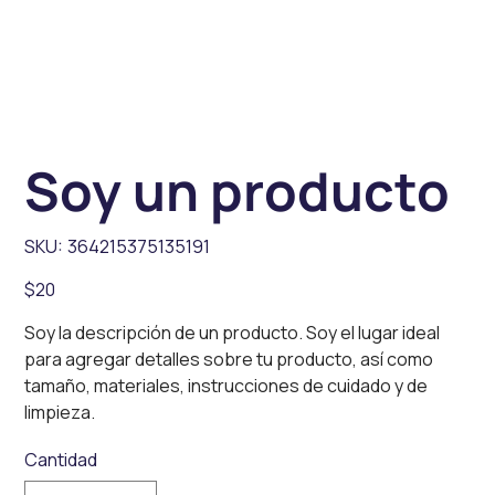
Soy un producto
SKU
SKU:
364215375135191
364215375135191
Precio
$20
Soy la descripción de un producto. Soy el lugar ideal
para agregar detalles sobre tu producto, así como
tamaño, materiales, instrucciones de cuidado y de
limpieza.
Cantidad