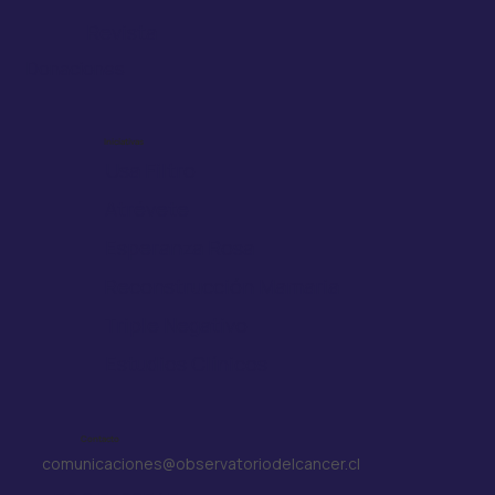
Revista
Donaciones
Iniciativas
Usa Filtro
Atrévete
Esperanza Rosa
Reconstrucción Mamaria
Triple Negativo
Estudios Clínicos
Contacto
comunicaciones@observatoriodelcancer.cl