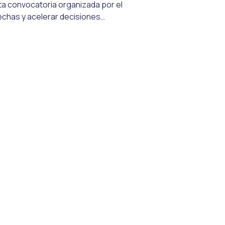
ita convocatoria organizada por el
rechas y acelerar decisiones
z en Chile, 100 mujeres líderes
s se reunieron para conversar sobre
l: cómo el liderazgo puede cambiar