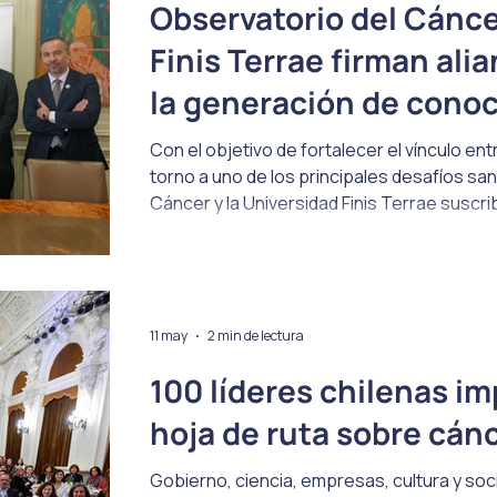
Observatorio del Cánce
Finis Terrae firman ali
la generación de conoc
Con el objetivo de fortalecer el vínculo entr
torno a uno de los principales desafíos sani
Cáncer y la Universidad Finis Terrae suscr
que permitirá impulsar iniciativas conjunta
reflexión y vinculación con el medio. La ce
viernes 5 de junio y contó con la particip
institucione
11 may
2 min de lectura
100 líderes chilenas im
hoja de ruta sobre cán
Gobierno, ciencia, empresas, cultura y soci