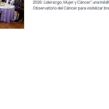
2026: Liderazgo, Mujer y Cáncer”, una inéd
Observatorio del Cáncer para visibilizar b
urgentes en salud femenina. Por primera ve
provenientes de distintos ámbitos del paí
una pregunta tan urgente como transversa
la trayectoria del cáncer