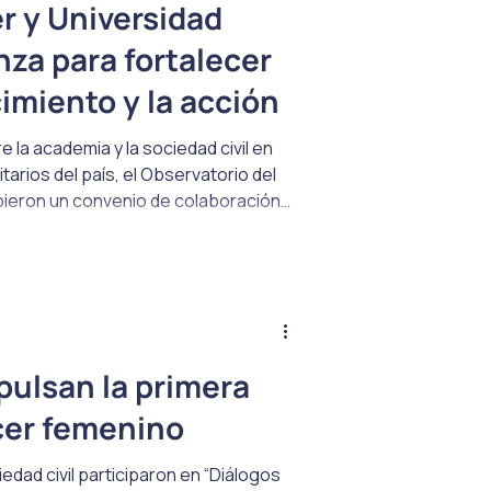
r y Universidad
anza para fortalecer
imiento y la acción
e la academia y la sociedad civil en
tarios del país, el Observatorio del
ibieron un convenio de colaboración
s de investigación, formación,
remonia de firma se realizó el pasado
ación de autoridades de ambas
pulsan la primera
cer femenino
edad civil participaron en “Diálogos