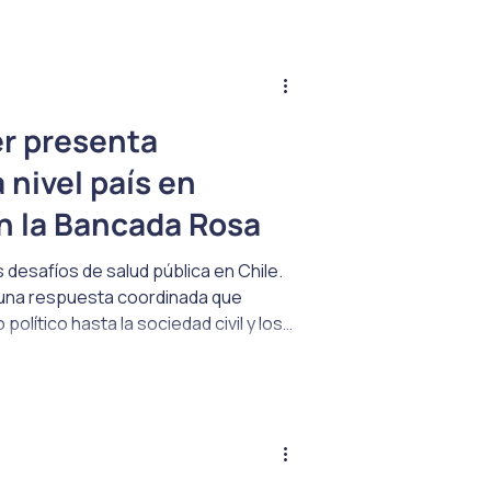
er presenta
 nivel país en
 la Bancada Rosa
 desafíos de salud pública en Chile.
 una respuesta coordinada que
político hasta la sociedad civil y los
a reciente reunión entre la Bancada
Congreso Nacional marca un paso
gicas que afectan a distintas