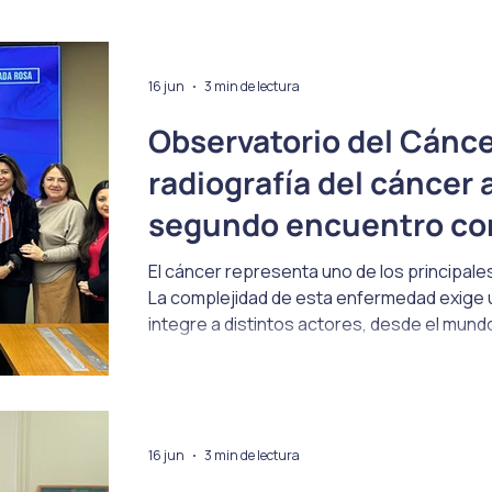
Efemérides
16 jun
3 min de lectura
Observatorio del Cánc
radiografía del cáncer a
segundo encuentro con
El cáncer representa uno de los principales
La complejidad de esta enfermedad exige
integre a distintos actores, desde el mundo 
especialistas en salud. En este contexto, l
Rosa y el Observatorio del Cáncer en el 
decisivo para enfrentar las brechas oncoló
regiones del país. Este e
16 jun
3 min de lectura